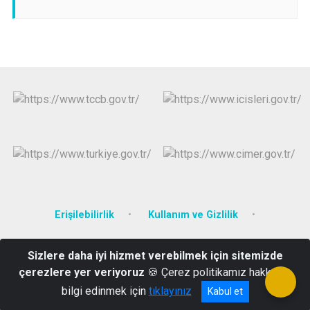
Erişilebilirlik
Kullanım ve Gizlilik
Resmi Gazete
Kolluk Gözetim Komisyonu
Sizlere daha iyi hizmet verebilmek için sitemizde
çerezlere yer veriyoruz
🍪 Çerez politikamız hakkında
Gölbaşı Mh. Ahmet Kabaklı Cd. No:20 Sivrice/ELAZIĞ
bilgi edinmek için
tıklayınız
Kabul et
0(424)4112014