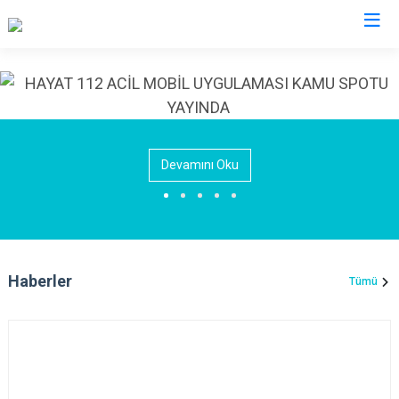
Elazığ
Ağın
Keban
Devamını Oku
Alacakaya
Kovancılar
Arıcak
Maden
Baskil
Palu
Karakoçan
Sivrice
Haberler
Tümü