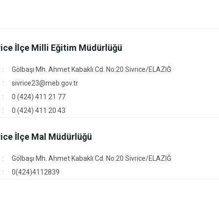
Baskil
Karakoçan
rice İlçe Milli Eğitim Müdürlüğü
Gölbaşı Mh. Ahmet Kabaklı Cd. No:20 Sivrice/ELAZIĞ
sivrice23@meb.gov.tr
0 (424) 411 21 77
0 (424) 411 20 43
rice İlçe Mal Müdürlüğü
Gölbaşı Mh. Ahmet Kabaklı Cd. No:20 Sivrice/ELAZIĞ
0(424)4112839