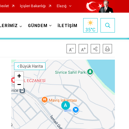
Devlet
İçişleri Bakanlığı
Elazığ
LERİMİZ
GÜNDEM
İLETİŞİM
35
°C
Büyük Harita
+
−
Keban
A
A
A
Kovancılar
Maden