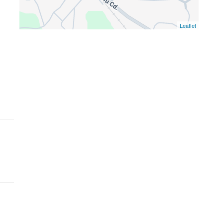
Palu
Sivrice
Leaflet