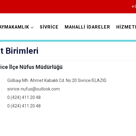
e-
AYMAKAMLIK
SİVRİCE
MAHALLİ İDARELER
HİZMET
Elazığ
 Birimleri
rice İlçe Nüfus Müdürlüğü
Gölbaşı Mh. Ahmet Kabaklı Cd. No:20 Sivrice/ELAZIĞ
sivrice-nufus@outlook.com
0 (424) 411 20 48
Ağın
0 (424) 411 20 48
Alacakaya
Arıcak