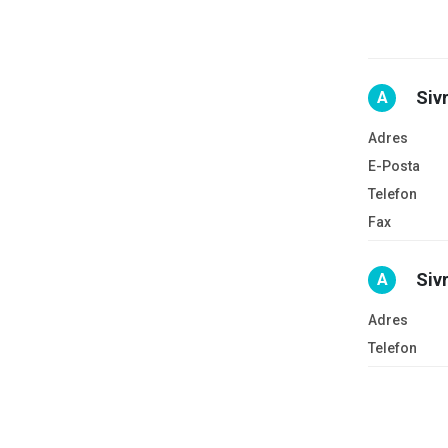
Siv
A
Adres
E-Posta
Telefon
Fax
Siv
A
Adres
Telefon