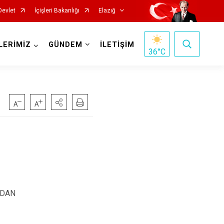
Devlet
İçişleri Bakanlığı
Elazığ
LERİMİZ
GÜNDEM
İLETİŞİM
36
°C
Keban
Kovancılar
NDAN
Maden