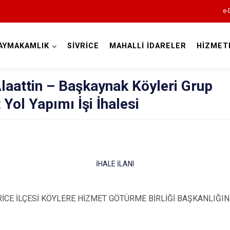
e-
AYMAKAMLIK
SİVRİCE
MAHALLİ İDARELER
HİZMET
Elazığ
 Alaattin – Başkaynak Köyleri Grup
Yol Yapımı İşi İhalesi
İHALE İLANI
Ağın
Alacakaya
RİCE İLÇESİ KÖYLERE HİZMET GÖTÜRME BİRLİĞİ BAŞKANLIĞI
Arıcak