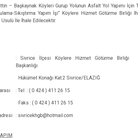
Baskil
 – Başkaynak Köyleri Gurup Yolunun Asfalt Yol Yapımı İçin
Karakoçan
ulama-Sıkıştırma Yapım İşi” Köylere Hizmet Götürme Birliği İh
sulü İle İhale Edilecektir.
: Sivrice İlçesi Köylere Hizmet Götürme Birliği
Başkanlığı
Hükümet Konağı Kat:2 Sivrice/ELAZIĞ
arası
: Tel : ( 0 424 ) 411 26 15
Faks : ( 0 424 ) 411 26 15
adresi
: sivricekhgb@hotmail.com
APIM