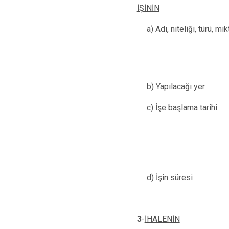
İŞİNİN
a) Adı, niteliği, türü, mik
b) Yapılacağı yer
c) İşe başlama tarihi
d) İşin süresi
3
-
İHALENİN