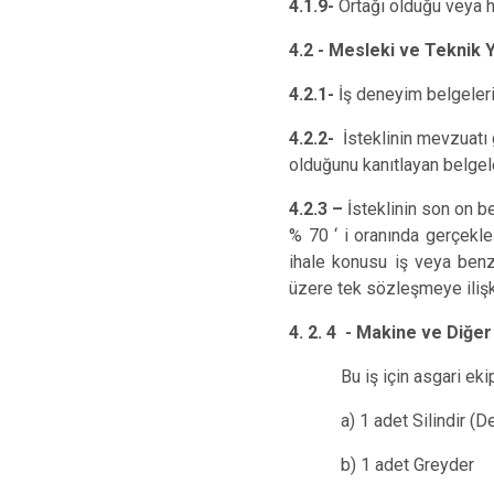
4.1.9-
Ortağı olduğu veya h
4.2 - Mesleki ve Teknik Y
4.2.1-
İş deneyim belgeleri
4.2.2-
İsteklinin mevzuatı 
olduğunu kanıtlayan belgel
4.2.3 –
İsteklinin son on b
% 70 ‘ i oranında gerçekle
ihale konusu iş veya benz
üzere tek sözleşmeye ilişk
4. 2. 4 - Makine ve Diğer
Bu iş için asgari ek
a) 1 adet Silindir (D
b) 1 adet Greyder