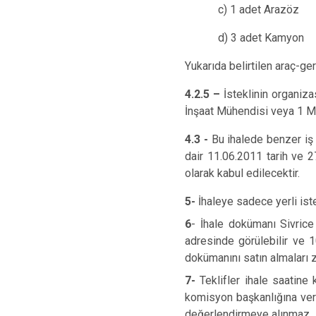
c) 1 adet Arazöz
d) 3 adet Kamyon
Yukarıda belirtilen araç-ge
4.2.5 –
İsteklinin organiza
İnşaat Mühendisi veya 1 M
4.3 -
Bu ihalede benzer iş 
dair 11.06.2011 tarih ve 2
olarak kabul edilecektir.
5-
İhaleye sadece yerli istek
6
- İhale dokümanı Sivric
adresinde görülebilir ve 1
dokümanını satın almaları z
7-
Teklifler ihale saatine 
komisyon başkanlığına veril
değerlendirmeye alınmaz.