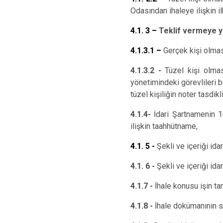
Odasından ihaleye ilişkin ilk
4.1. 3 –
Teklif vermeye y
4.1.3.1 –
Gerçek kişi olmas
4.1.3.2 -
Tüzel kişi olması 
yönetimindeki görevlileri b
tüzel kişiliğin noter tasdikl
4.1.4-
İdari Şartnamenin 10
ilişkin taahhütname,
4.1. 5 -
Şekli ve içeriği ida
4.1. 6 -
Şekli ve içeriği ida
4.1.7 -
İhale konusu işin ta
4.1.8 -
İhale dokümanının sa