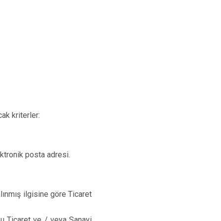
ak kriterler:
ektronik posta adresi.
alınmış ilgisine göre Ticaret
uğu Ticaret ve / veya Sanayi