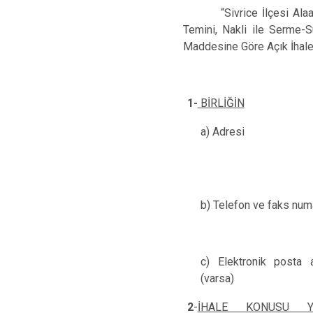
“Sivrice İlçesi Alaattin
Temini, Nakli ile Serme-S
Maddesine Göre Açık İhale U
1-
BİRLİĞİN
a) Adresi
b) Telefon ve faks num
c) Elektronik posta 
(varsa)
2
-
İHALE KONUSU Y