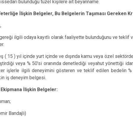
issedarı bulunduğu tüzel kişilere ait beyanname.
eterliğe İlişkin Belgeler, Bu Belgelerin Taşıması Gereken Kri
,
gereği ilgili odaya kayıtlı olarak faaliyette bulunduğunu ve teklif 
er.
eş ( 15 ) yıl içinde yurt içinde ve dışında kamu veya özel sektör
ştirdiği veya % 50’si oranında denetlediği veyahut yönettiği id
er işlerle ilgili deneyimini gösteren ve teklif edilen bedelin
in iş deneyim belgesi.
 Ekipmana İlişkin Belgeler:
ipman;
emir Bandajlı)