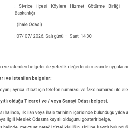
: Sivrice İlçesi Köylere Hizmet Götürme Birliği
Başkanlığı
(İhale Odası)
: 07/ 07/ 2026, Salı günü – Saat: 14:30
arı ve istenilen belgeler ile yeterlik değerlendirmesinde uygulanac
arı ve istenilen belgeler:
eyanı; ayrıca irtibat için telefon numarası ve faks numarası ile el
ıtlı olduğu Ticaret ve / veya Sanayi Odası belgesi.
 halinde, ilk ilan veya ihale tarihinin içerisinde bulunduğu yılda 
a ilgili Meslek Odasına kayıtlı olduğunu gösterir belge,
ı halinde, mevzuat gereği tüzel kişiliğin siciline kayıtlı bulund