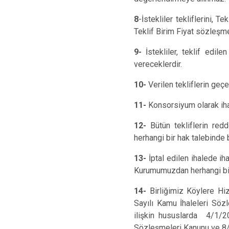
8
-İstekliler tekliflerini, 
Teklif Birim Fiyat sözleşm
9-
İstekliler, teklif edi
vereceklerdir.
10-
Verilen tekliflerin geçe
11-
Konsorsiyum olarak iha
12-
Bütün tekliflerin redd
herhangi bir hak talebinde
13-
İptal edilen ihalede ih
Kurumumuzdan herhangi bir
14-
Birliğimiz Köylere Hi
Sayılı Kamu İhaleleri Sözl
ilişkin hususlarda 4/1/2
Sözleşmeleri Kanunu ve 8/9