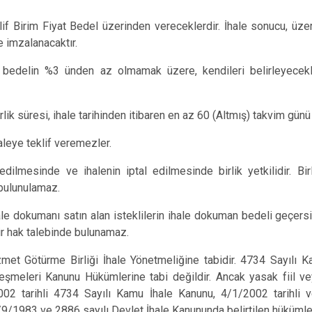
Teklif Birim Fiyat Bedel üzerinden vereceklerdir. İhale sonucu, üzer
e imzalanacaktır.
len bedelin %3 ünden az olmamak üzere, kendileri belirleyecekl
rlik süresi, ihale tarihinden itibaren en az 60 (Altmış) takvim günü 
leye teklif veremezler.
edilmesinde ve ihalenin iptal edilmesinde birlik yetkilidir. Bi
 bulunulamaz.
ale dokumanı satın alan isteklilerin ihale dokuman bedeli geçersi
 hak talebinde bulunamaz.
zmet Götürme Birliği İhale Yönetmeliğine tabidir. 4734 Sayılı
eşmeleri Kanunu Hükümlerine tabi değildir. Ancak yasak fiil ve
002 tarihli 4734 Sayılı Kamu İhale Kanunu, 4/1/2002 tarihli 
/1983 ve 2886 sayılı Devlet İhale Kanununda belirtilen hükümler