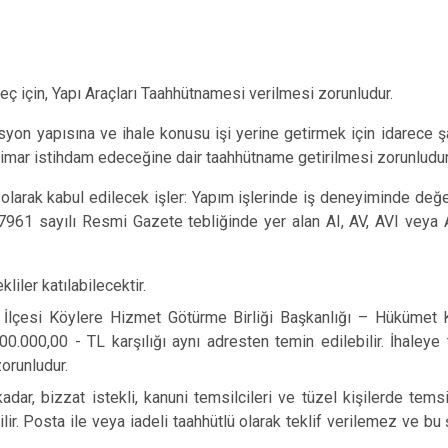
reç için, Yapı Araçları Taahhütnamesi verilmesi zorunludur.
syon yapısına ve ihale konusu işi yerine getirmek için idarece
imar istihdam edeceğine dair taahhütname getirilmesi zorunludur
olarak kabul edilecek işler: Yapım işlerinde iş deneyiminde değe
7961 sayılı Resmi Gazete tebliğinde yer alan AI, AV, AVI veya 
liler katılabilecektir.
e İlçesi Köylere Hizmet Götürme Birliği Başkanlığı – Hükümet
00.000,00 - TL karşılığı aynı adresten temin edilebilir. İhaleye 
orunludur.
kadar, bizzat istekli, kanuni temsilcileri ve tüzel kişilerde temsil
ir. Posta ile veya iadeli taahhütlü olarak teklif verilemez ve bu 