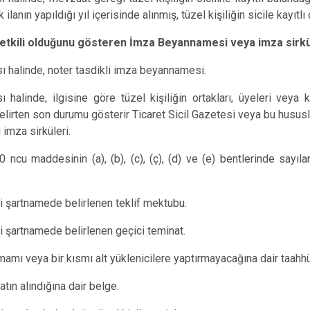
 ilanın yapıldığı yıl içerisinde alınmış, tüzel kişiliğin sicile kayıtl
etkili olduğunu gösteren İmza Beyannamesi veya imza sirkü
ı halinde, noter tasdikli imza beyannamesi.
halinde, ilgisine göre tüzel kişiliğin ortakları, üyeleri veya ku
elirten son durumu gösterir Ticaret Sicil Gazetesi veya bu hususl
i imza sirküleri.
 ncu maddesinin (a), (b), (c), (ç), (d) ve (e) bentlerinde sayı
ri şartnamede belirlenen teklif mektubu.
ri şartnamede belirlenen geçici teminat.
mamı veya bir kısmı alt yüklenicilere yaptırmayacağına dair taah
tın alındığına dair belge.