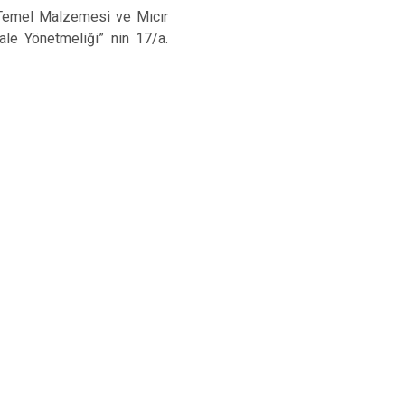
Palu
 Temel Malzemesi ve Mıcır
Sivrice
ale Yönetmeliği” nin 17/a.