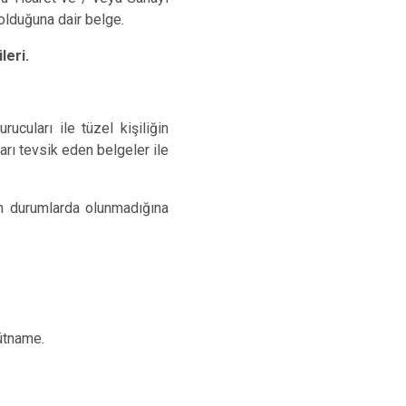
ı olduğuna dair belge.
leri.
rucuları ile tüzel kişiliğin
arı tevsik eden belgeler ile
lan durumlarda olunmadığına
hütname.