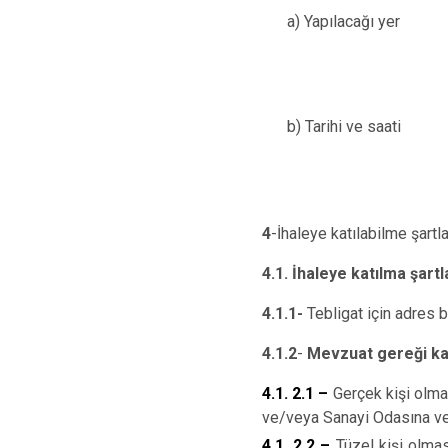
a) Yapılacağı yer
b) Tarihi ve saati
4
-İhaleye katılabilme şartl
4.1.
İhaleye katılma şartl
4.1.1-
Tebligat için adres b
4.1.2
-
Mevzuat gereği kay
4.1. 2.1 –
Gerçek kişi olması
ve/veya Sanayi Odasına vey
4.1. 2.2 –
Tüzel kişi olmas