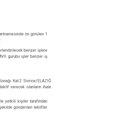
 şartnamesinde ön görülen 1
.
rlendirilecek benzer işlere
AVII gurubu işler benzer iş
 Konağı Kat:2 Sivrice/ELAZIĞ
teklif verecek olanların ihale
e yetkili kişiler tarafından
şekilde gönderilen teklifler