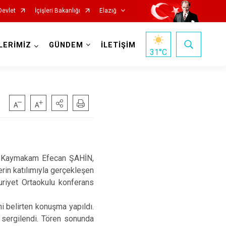
Devlet
İçişleri Bakanlığı
Elazığ
LERİMİZ
GÜNDEM
İLETİŞİM
31
°C
. Kaymakam Efecan ŞAHİN,
in katılımıyla gerçekleşen
Keban
riyet Ortaokulu konferans
Kovancılar
 belirten konuşma yapıldı.
Maden
i sergilendi. Tören sonunda