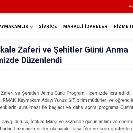
e-
AYMAKAMLIK
SİVRİCE
MAHALLİ İDARELER
HİZMET
Elazığ
kale Zaferi ve Şehitler Günü Anma
mizde Düzenlendi
i ve Şehitleri Anma Günü Programı ilçemizde icra edildi
 IRMAK, Kaymakam Adayı Yunus ŞİT, birim müdürleri ve öğrenciler
Ağın
elenklerin sunulması ile başladı ve daha sonra programa Cumhu
Alacakaya
ygı duruşu, İstiklal Marşı ve akabinde günün anlam ve önemini
Arıcak
ından hazırlanan şiirler okunarak, kısa film ve koro gösteriler