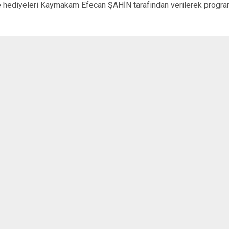
Baskil
e hediyeleri Kaymakam Efecan ŞAHİN tarafından verilerek progra
Karakoçan