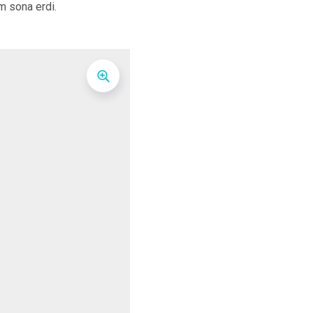
Palu
m sona erdi.
Sivrice